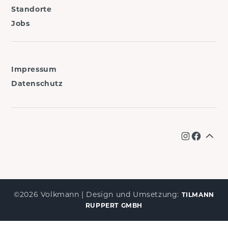
Standorte
Jobs
Impressum
Datenschutz
Instagr
Faceb
©2026 Volkmann | Design und Umsetzung:
TILMANN
RUPPERT GMBH