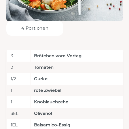
4 Portionen
3
Brötchen vom Vortag
2
Tomaten
1/2
Gurke
1
rote Zwiebel
1
Knoblauchzehe
3EL
Olivenöl
1EL
Balsamico-Essig